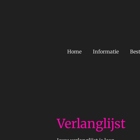
Ga
direct
naar
de
hoofdinhoud
Home
Informatie
Best
Verlanglijst